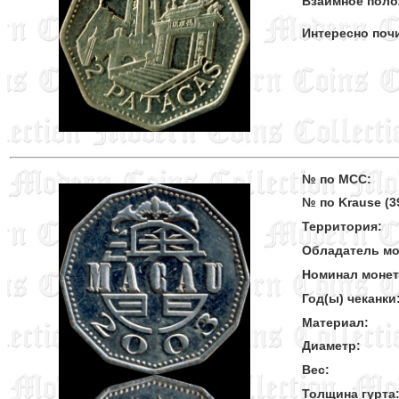
Взаимное поло
Интересно поч
№ по MCC:
№ по Krause (39
Территория:
Обладатель мо
Номинал моне
Год(ы) чеканки
Материал:
Диаметр:
Вес:
Толщина гурта