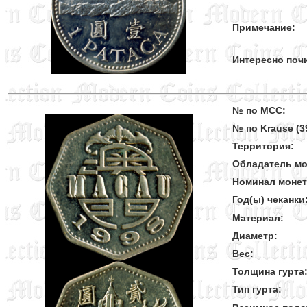
Примечание:
Интересно поч
№ по MCC:
№ по Krause (39
Территория:
Обладатель мо
Номинал моне
Год(ы) чеканки
Материал:
Диаметр:
Вес:
Толщина гурта
Тип гурта: