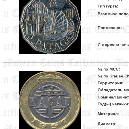
Тип гурта:
Взаимное поло
Примечание:
Интересно поч
№ по MCC:
№ по Krause (39
Территория:
Обладатель мо
Номинал моне
Год(ы) чеканки
Материал:
Диаметр: