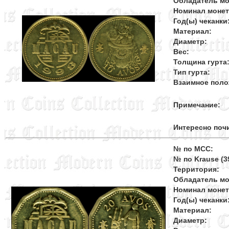
Обладатель мо
Номинал моне
Год(ы) чеканки
Материал:
Диаметр:
Вес:
Толщина гурта
Тип гурта:
Взаимное поло
Примечание:
Интересно поч
№ по MCC:
№ по Krause (39
Территория:
Обладатель мо
Номинал моне
Год(ы) чеканки
Материал:
Диаметр: