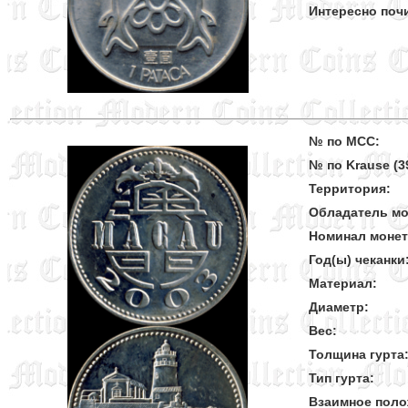
Интересно поч
№ по MCC:
№ по Krause (39
Территория:
Обладатель мо
Номинал моне
Год(ы) чеканки
Материал:
Диаметр:
Вес:
Толщина гурта
Тип гурта:
Взаимное поло