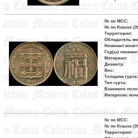
№ по MCC:
№ по Krause (39
Территория:
Обладатель мо
Номинал моне
Год(ы) чеканки
Материал:
Диаметр:
Вес:
Толщина гурта
Тип гурта:
Взаимное поло
Интересно поч
№ по MCC:
№ по Krause (39
Территория: