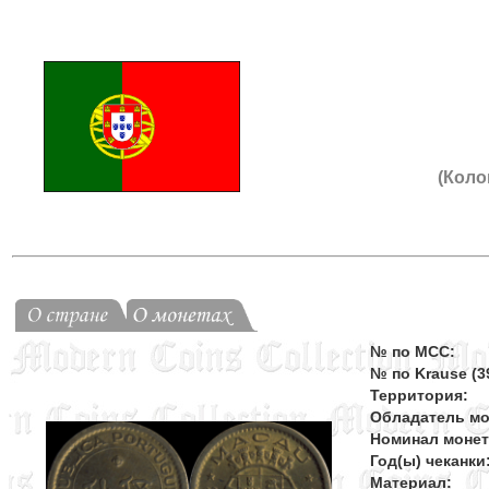
(Коло
№ по MCC:
№ по Krause (39
Территория:
Обладатель мо
Номинал моне
Год(ы) чеканки
Материал: