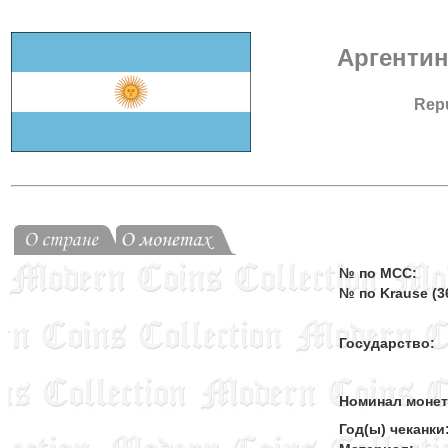
Аргентин
Repú
№ по MCC:
№ по Krause (36
Государство:
Номинал моне
Год(ы) чеканки