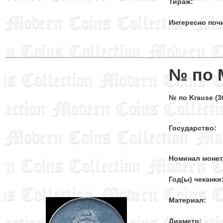
Тираж:
Интересно поч
№ по 
№ по Krause (36
Государство:
Номинал моне
Год(ы) чеканки
Материал:
Диаметр: