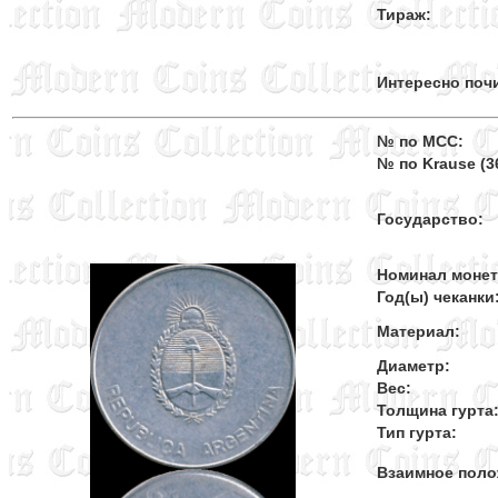
Тираж:
Интересно поч
№ по MCC:
№ по Krause (36
Государство:
Номинал моне
Год(ы) чеканки
Материал:
Диаметр:
Вес:
Толщина гурта
Тип гурта:
Взаимное поло