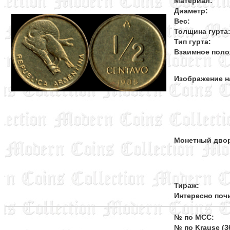
Материал:
Диаметр:
Вес:
Толщина гурта
Тип гурта:
Взаимное поло
Изображение н
Монетный дво
Тираж:
Интересно поч
№ по MCC:
№ по Krause (36