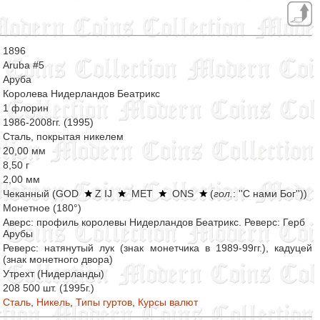
1896
Aruba #5
Аруба
Королева Нидерландов Беатрикс
1 флорин
1986-2008гг. (1995)
Сталь, покрытая никелем
20,00 мм
8,50 г
2,00 мм
Чеканный (GOD
Z IJ
MET
ONS
(
гол.
: ''С нами Бог''))
Монетное (180°)
Аверс: профиль королевы Нидерландов Беатрикс. Реверс: Герб
Арубы
Реверс: натянутый лук (знак монетчика в 1989-99гг.), кадуцей
(знак монетного двора)
Утрехт (Нидерланды)
208 500 шт. (1995г.)
Сталь
,
Никель
,
Типы гуртов
,
Курсы валют