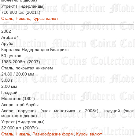
монетного двора)
Утрехт (Нидерланды)
716 900 шт. (2001г.)
Сталь
,
Никель
,
Курсы валют
2082
Aruba #4
Аруба
Королева Нидерландов Беатрикс
50 центов
1986-2008гг. (2007)
Сталь, покрытая никелем
24,80 / 20,00 мм
5,00 г
2,00 мм
Гладкий
Монетное (180°)
Аверс: герб Арубы
Аверс: парусник (знак монетчика с 2003г.), кадуцей (знак
монетного двора)
Утрехт (Нидерланды)
32 000 шт. (2007г.)
Сталь
,
Никель
,
Разнообразие форм
,
Курсы валют