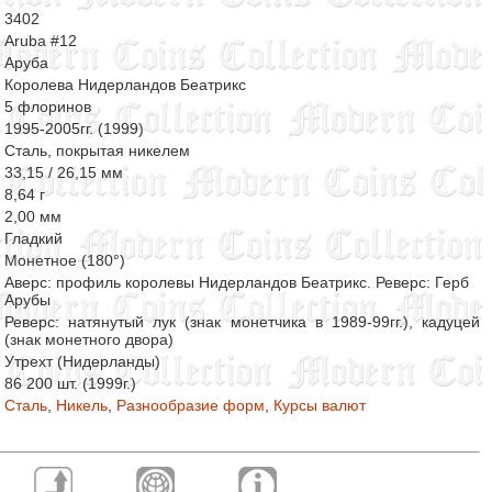
3402
Aruba #12
Аруба
Королева Нидерландов Беатрикс
5 флоринов
1995-2005гг. (1999)
Сталь, покрытая никелем
33,15 / 26,15 мм
8,64 г
2,00 мм
Гладкий
Монетное (180°)
Аверс: профиль королевы Нидерландов Беатрикс. Реверс: Герб
Арубы
Реверс: натянутый лук (знак монетчика в 1989-99гг.), кадуцей
(знак монетного двора)
Утрехт (Нидерланды)
86 200 шт. (1999г.)
Сталь
,
Никель
,
Разнообразие форм
,
Курсы валют