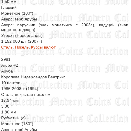
1,50 мм
Гладкий
Монетное (180°)
Аверс: герб Арубы
Аверс: парусник (знак монетчика с 2003г.), кадуцей (знак
монетного двора)
Утрехт (Нидерланды)
1 152 000 шт. (2007г.)
Сталь
,
Никель
,
Курсы валют
2981
Aruba #2
Аруба
Королева Нидерландов Беатрикс
10 центов
1986-2008гг. (1994)
Сталь, покрытая никелем
17,94 мм
3,00 г
1,80 мм
Рубчатый (с)
Монетное (180°)
Аверс: герб Арубы