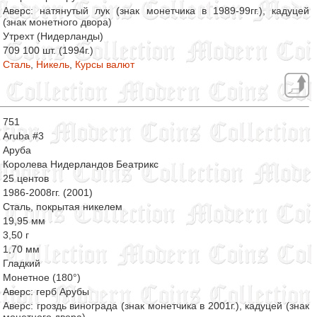
Аверс: натянутый лук (знак монетчика в 1989-99гг.), кадуцей
(знак монетного двора)
Утрехт (Нидерланды)
709 100 шт. (1994г.)
Сталь
,
Никель
,
Курсы валют
751
Aruba #3
Аруба
Королева Нидерландов Беатрикс
25 центов
1986-2008гг. (2001)
Сталь, покрытая никелем
19,95 мм
3,50 г
1,70 мм
Гладкий
Монетное (180°)
Аверс: герб Арубы
Аверс: гроздь винограда (знак монетчика в 2001г.), кадуцей (знак