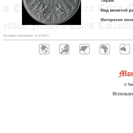
Тираж:
Над монетой ра
Интересно поч
Последнее обновление:
11.10.2012
г.
© Тим
Использу