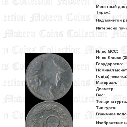
Монетный дво
Тираж:
Над монетой ра
Интересно поч
№ по MCC:
№ по Krause (39
Государство:
Номинал моне
Год(ы) чеканки
Материал:
Диаметр:
Вес:
Толщина гурта
Тип гурта:
Взаимное поло
Изображение н