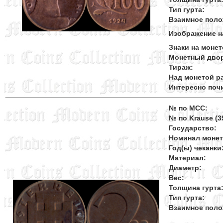
Тип гурта:
Взаимное поло
Изображение н
Знаки на монет
Монетный дво
Тираж:
Над монетой ра
Интересно поч
№ по MCC:
№ по Krause (39
Государство:
Номинал моне
Год(ы) чеканки
Материал:
Диаметр:
Вес:
Толщина гурта
Тип гурта:
Взаимное поло