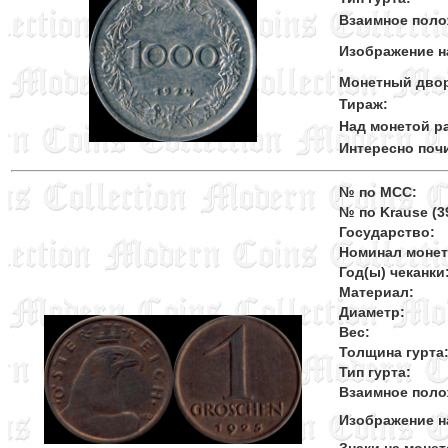
Взаимное поло
Изображение н
Монетный дво
Тираж:
Над монетой ра
Интересно поч
№ по MCC:
№ по Krause (39
Государство:
Номинал моне
Год(ы) чеканки
Материал:
Диаметр:
Вес:
Толщина гурта
Тип гурта:
Взаимное поло
Изображение н