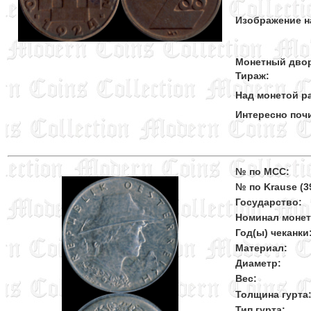
Изображение н
Монетный дво
Тираж:
Над монетой ра
Интересно поч
№ по MCC:
№ по Krause (39
Государство:
Номинал моне
Год(ы) чеканки
Материал:
Диаметр:
Вес:
Толщина гурта
Тип гурта: