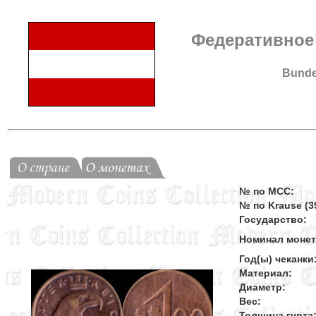
Федеративное
Bunde
№ по MCC:
№ по Krause (39
Государство:
Номинал моне
Год(ы) чеканки
Материал:
Диаметр:
Вес:
Толщина гурта