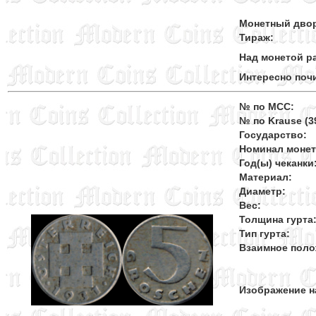
Монетный дво
Тираж:
Над монетой ра
Интересно поч
№ по MCC:
№ по Krause (39
Государство:
Номинал моне
Год(ы) чеканки
Материал:
Диаметр:
Вес:
Толщина гурта
Тип гурта:
Взаимное поло
Изображение н