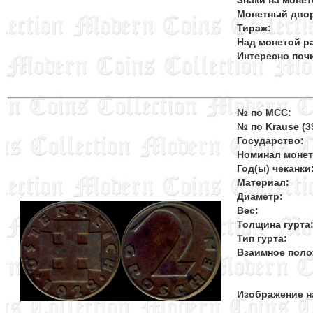
Знаки на монет
Монетный дво
Тираж:
Над монетой ра
Интересно поч
№ по MCC:
№ по Krause (39
Государство:
Номинал моне
Год(ы) чеканки
Материал:
Диаметр:
Вес:
Толщина гурта
Тип гурта:
Взаимное поло
Изображение н