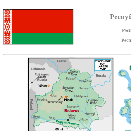
Респу
Рэс
Респ