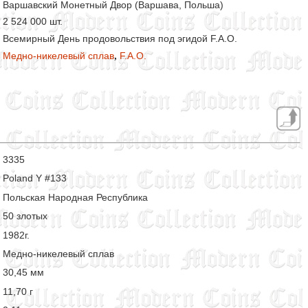
Варшавский Монетный Двор (Варшава, Польша)
2 524 000 шт.
Всемирный День продовольствия под эгидой F.A.O.
,
Медно-никелевый сплав
F.A.O.
3335
Poland Y #133
Польская Народная Республика
50 злотых
1982г.
Медно-никелевый сплав
30,45 мм
11,70 г