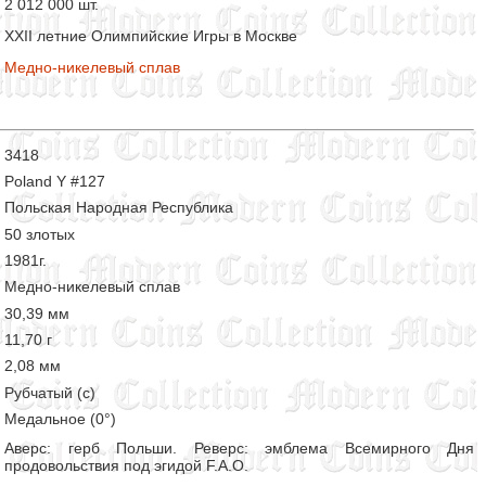
2 012 000 шт.
XXII летние Олимпийские Игры в Москве
Медно-никелевый сплав
3418
Poland Y #127
Польская Народная Республика
50 злотых
1981г.
Медно-никелевый сплав
30,39 мм
11,70 г
2,08 мм
Рубчатый (с)
Медальное (0°)
Аверс: герб Польши. Реверс: эмблема Всемирного Дня
продовольствия под эгидой F.A.O.