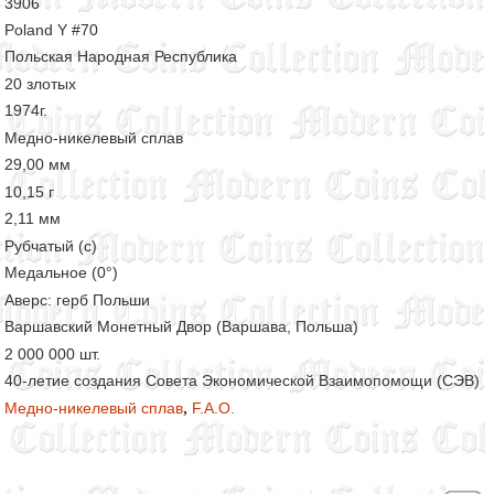
3906
Poland Y #70
Польская Народная Республика
20 злотых
1974г.
Медно-никелевый сплав
29,00 мм
10,15 г
2,11 мм
Рубчатый (с)
Медальное (0°)
Аверс: герб Польши
Варшавский Монетный Двор (Варшава, Польша)
2 000 000 шт.
40-летие создания Совета Экономической Взаимопомощи (СЭВ)
,
Медно-никелевый сплав
F.A.O.