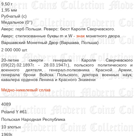
9,50 г
1,95 мм
Рубчатый (с)
Медальное (0°)
Аверс: герб Польши. Реверс: бюст Кароля Сверчевского.
Аверс: стилизованные буквы m и W -
знак
монетного двора
Варшавский Монетный Двор (Варшава, Польша)
2 000 000 шт.
20-летие смерти генерала Кароля Сверчевского
(09(22).02.1897г. - 28.03.1947г.), польского политического и
военного деятеля, генерал-полковника Красной Армии,
генерала брони Войска Польского, доктора военных наук,
кавалера орденов Ленина и Красного Знамени
Медно-никелевый сплав
4089
Poland Y #61
Польская Народная Республика
10 злотых
1969г.