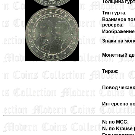
Толщина гурт
Тип гурта:
Взаимное по
реверса:
Изображение 
Знаки на мон
Монетный дв
Тираж:
Повод чеканк
Интересно по
№ по MCC:
№ по Krause (3