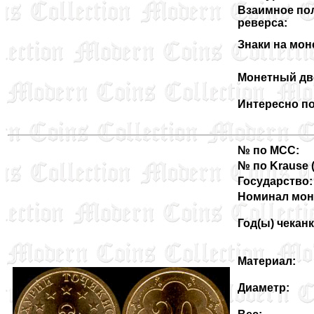
Взаимное по
реверса:
Знаки на мон
Монетный дв
Интересно по
№ по MCC:
№ по Krause (3
Государство:
Номинал мон
Год(ы) чеканк
Материал:
Диаметр: