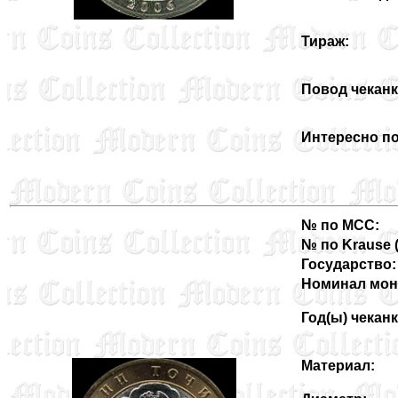
Тираж:
Повод чеканк
Интересно по
№ по MCC:
№ по Krause (3
Государство:
Номинал мон
Год(ы) чеканк
Материал: