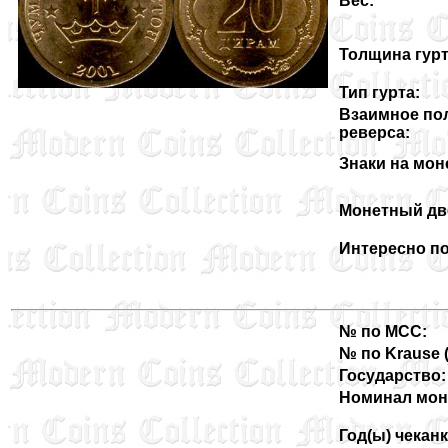
Вес:
Толщина гурт
Тип гурта:
Взаимное по
реверса:
Знаки на мон
Монетный дв
Интересно по
№ по MCC:
№ по Krause (3
Государство:
Номинал мон
Год(ы) чеканк