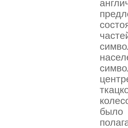
англ
пред
состо
часте
симв
нас
симв
центр
ткац
колес
было 
полаг