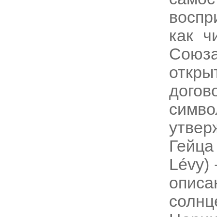
воспр
как ч
Союз
откр
дого
сим
утвер
Гейца 
Lévy)
опис
солнц