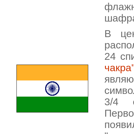
флажн
шафра
В це
распо
24 сп
чакра'
явл
симво
3/4 
Перв
появ