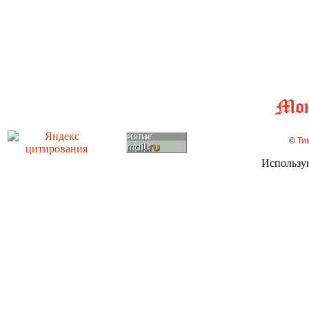
©
Ти
Использу