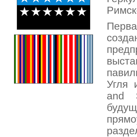
Римск
Перв
созда
пред
выст
павил
Угля 
and S
будущ
пря
раз