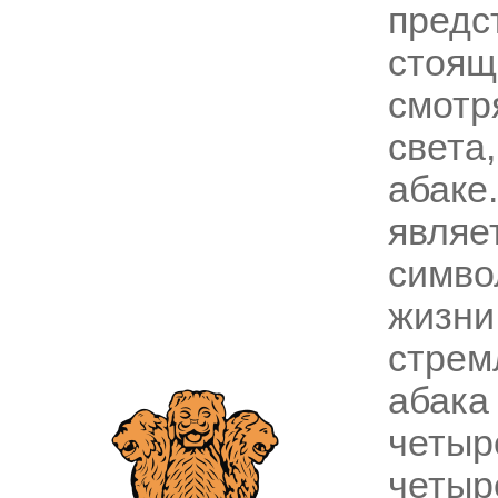
предс
стоя
смотр
света
абаке
явля
симв
жизн
стрем
абак
четы
четы