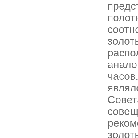
предс
пол
соот
золот
расп
анал
часо
явля
Совет
сов
реком
золо