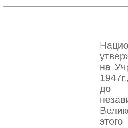
Наци
утвер
на Уч
1947г.
до 
нез
Велик
этог