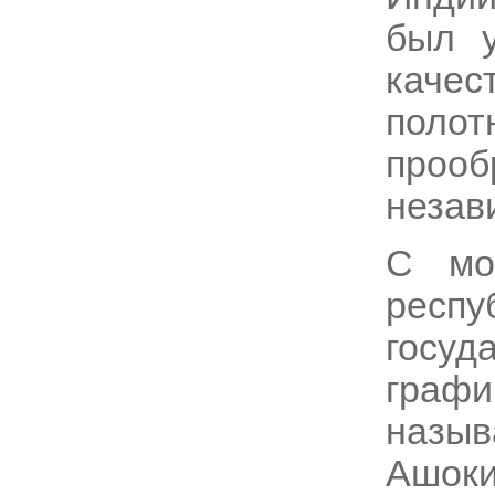
был у
каче
полот
проо
незав
С мо
респ
госуд
граф
назы
Ашок