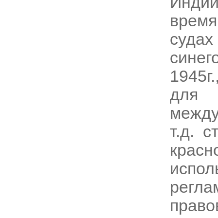
Индии
время
судах
синего
1945г
для 
между
т.д. 
кра
испо
регл
право