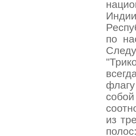
наци
Инди
Респу
по на
След
''Три
всег
флаг
собо
соотн
из тр
поло