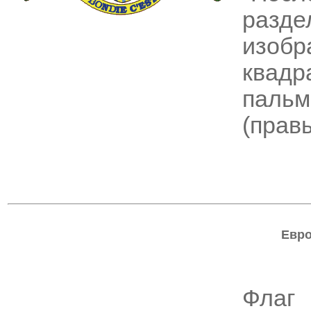
разде
изоб
квадр
пальм
(прав
Евро
Фла