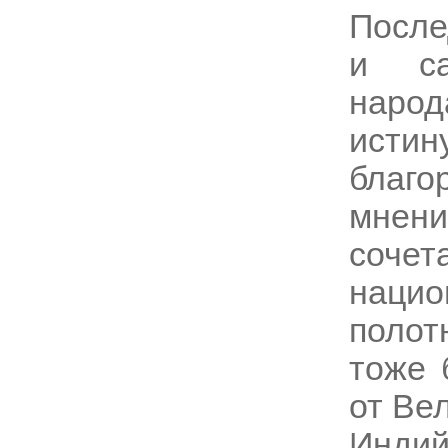
После
и са
народ
исти
благо
мнен
соче
нацио
полот
тоже 
от Ве
Индий