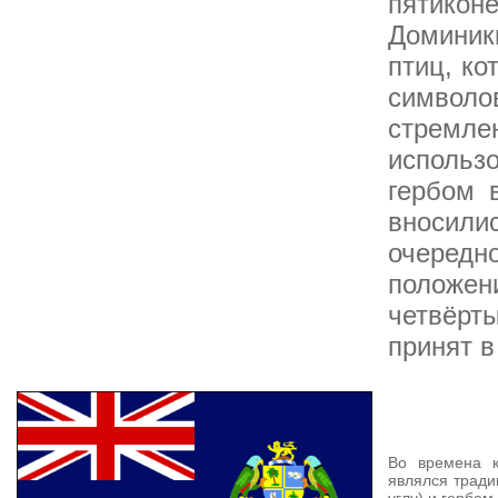
пятикон
Доминики
птиц, ко
символ
стрем
использ
гербом 
вносил
очеред
положен
четвёрт
принят в
Во времена к
являлся трад