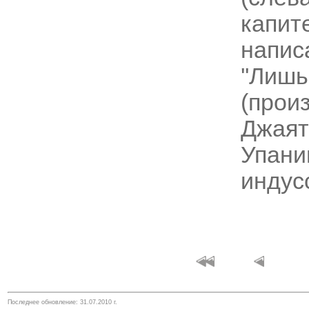
капит
напи
''Л
(про
Джаят
Упа
индус
Последнее обновление:
31.07.2010
г.