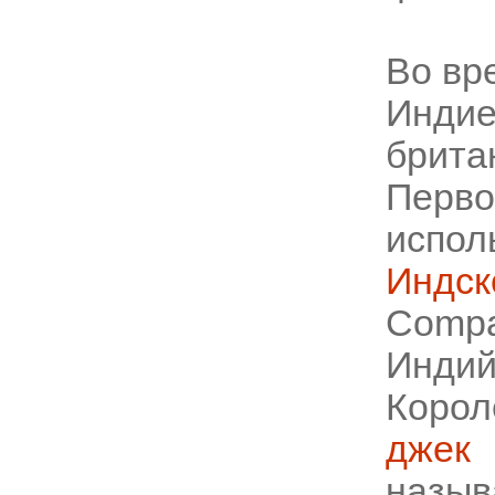
Во вр
Инди
бри
Пер
испо
Индск
Compa
Инд
Корол
джек
с
назы