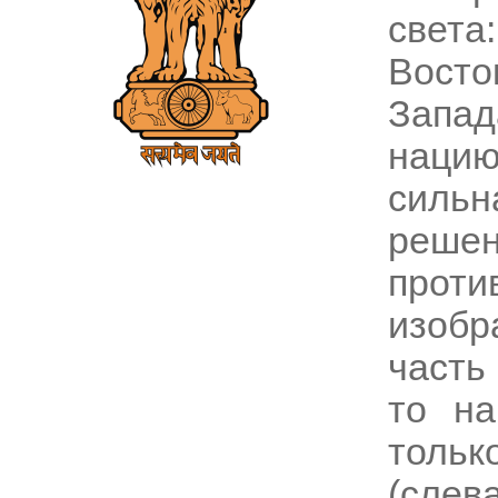
света
Вост
Запад
нацию
силь
реш
прот
изобр
часть
то н
толь
(слев