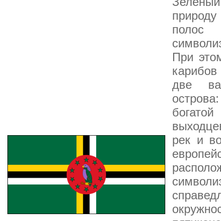
Зелёный
природу
полос 
символи
При это
карибов
две ва
острова
богатой
выходцев
рек и в
европе
распол
симво
справед
окружн