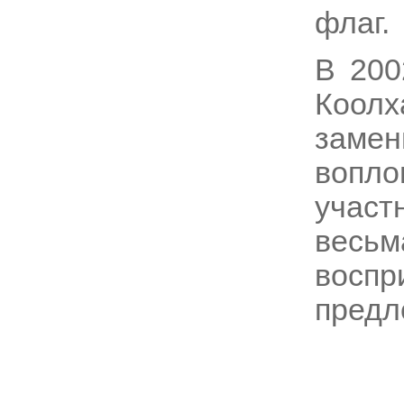
флаг.
В 200
Коолх
замен
вопло
учас
весь
восп
предл