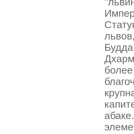
''льви
Импер
Стату
львов
Будда
Дхарм
более
благо
круп
капит
абаке
эле