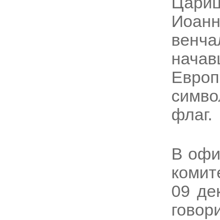
Цари
Иоанн
венча
начав
Европ
симво
флаг.
В офи
комит
09 де
гово