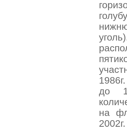
гори
голуб
нижню
угол
рас
пятик
учас
1986г
до 1
колич
на фл
2002г