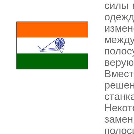
силы 
одежд
измен
межд
поло
веру
Вмес
решен
станк
Некот
заме
полос