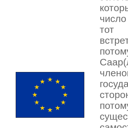
кото
число
тот 
встре
потом
Саар(
член
госуд
сторо
пот
сущ
самос