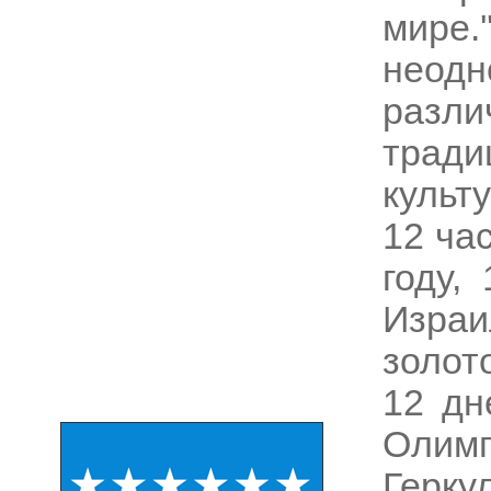
мире
неод
разли
трад
культ
12 ча
году,
Израи
золот
12 дн
Олим
Герку