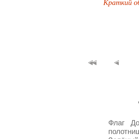
Краткий о
Флаг До
полотнищ