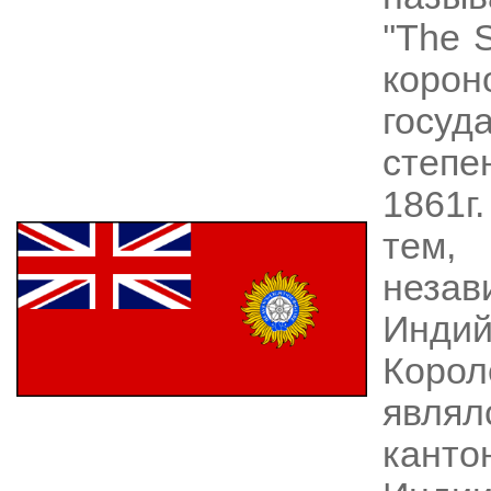
''The 
корон
госуд
степ
1861г
тем,
неза
Инди
Коро
явля
кант