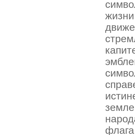
симв
жизни
движе
стрем
капи
эмбл
симво
справ
истин
земл
народ
флага