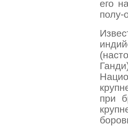
его н
полу-
Изве
инди
(наст
Ганди
Нац
крупн
при б
круп
боро