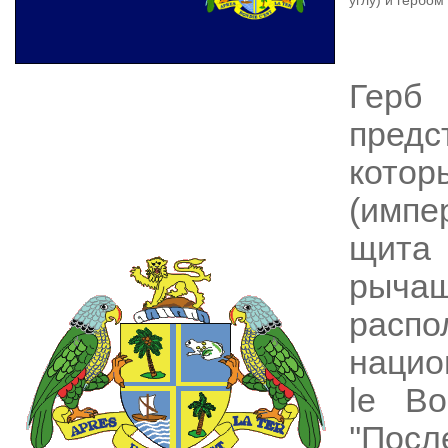
углу) и гербом
Герб 
предс
кото
(импе
щита
рыч
расп
нацио
le Bo
''Пос