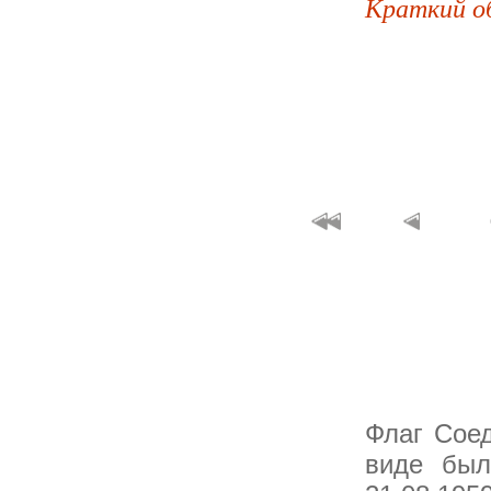
Краткий о
Флаг Сое
виде был