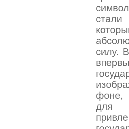
симво
стали
которы
абсол
силу. 
вперв
госуда
изобра
фоне,
для
привл
госуда