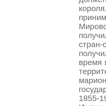
корол
прини
Миров
получ
стран-
получи
время 
терри
мари
госуда
1855-1