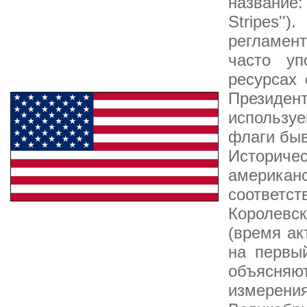
название:
Stripes
регламент
часто у
ресурсах 
Президент
использу
флаги быв
Историчес
америка
соответ
Королевск
(время ак
на первы
объясняю
измерени