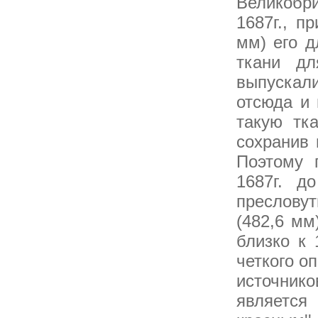
Великобр
1687г., п
мм) его д
ткани д
выпускал
отсюда и 
такую тк
сохранив 
Поэтому 
1687г. д
преслову
(482,6 мм
близко к 
четкого о
источни
является