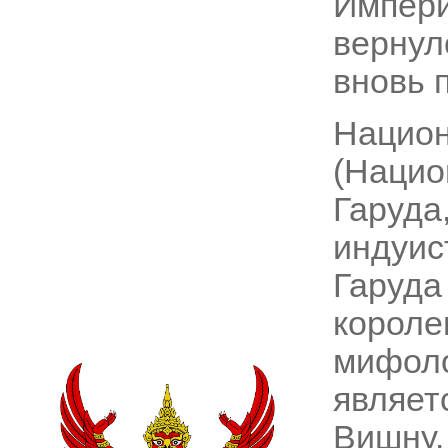
Импери
вернул
вновь 
Нац
(Наци
Гару
индуи
Гаруд
корол
мифол
являе
Вишну