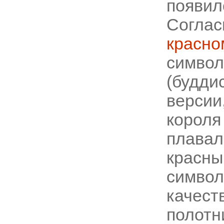
появилс
Соглас
красн
символ
(будд
версии
корол
плавал
красны
символ
качес
полотн