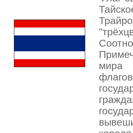
Тайск
Трайр
''трё
Соотн
Приме
мира 
флаго
госуд
гражд
госуда
вывеш