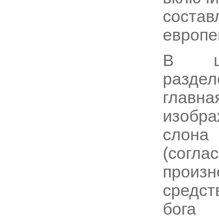
сост
европе
В це
разде
главна
изобра
слона
(согл
произ
средст
бога