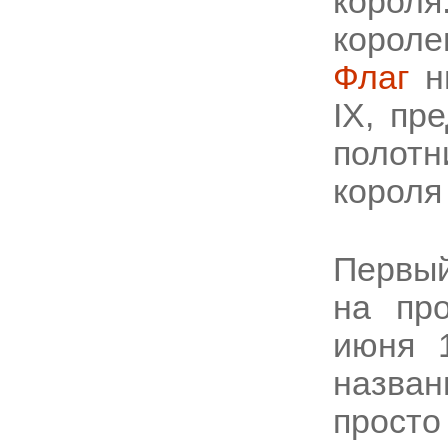
корол
короле
Флаг
ны
IX, пр
полотн
короля
Первый
на пр
июня 1
назва
просто