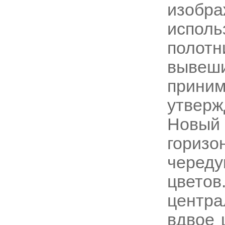
изобр
исполь
поло
вывеши
прини
утверж
Нов
горизо
черед
цвето
центр
вдвое 