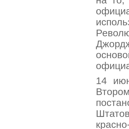
на то,
официа
исп
Револ
Джорд
основ
официа
14 июн
Второ
постан
Штато
красно