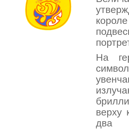
утвер
корол
подве
портре
На ге
символ
увенч
излу
брилли
верху 
два с