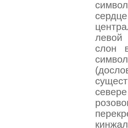
симво
сердце
центра
левой
слон 
символ
(досло
сущес
севере
розов
пере
кинж