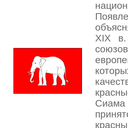
нацио
Появле
объясн
XIX в
союзо
европ
которы
качес
красн
Сиама 
приня
крас