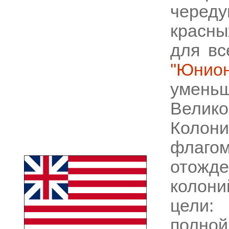
чере
красны
для вс
''Юнио
умень
Велико
Колон
флаго
отожд
колони
цели:
полно