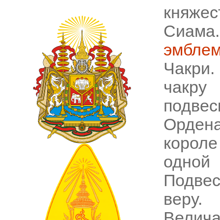
княже
Сиама
эмбле
Чакри
чакру
подве
Ордена
короле
одной
Подвес
веру
Велич