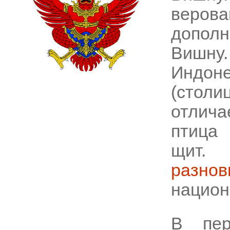
веро
дополн
Вишну.
Индон
(столи
отлича
птица 
щит.
разнов
национ
В пер