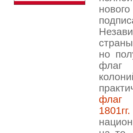
новог
подп
Незав
страны
но пол
флаг 
колони
практи
флаг 
1801гг.
нацио