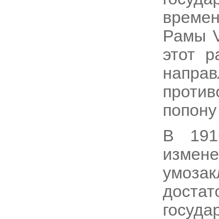
време
Рамы 
этот р
напр
проти
попону
В 191
измен
умозак
достат
госу