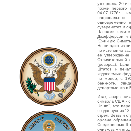
утвержена 20 июл
позже первого 
04.07.1776г.,
национального
одновременно я
суверенитет, и 
Членами комите
Джефферсон и Д
Южин дю Симитье 
Но ни один из ни
по истечении за
ее утверждение
Отличительной 
(реверса). Есл
Штатов, и печа
издаваемых феде
не менее, с 19
банкноте. Уви
департамента в 
Итак, аверс печ
символа США - с 
Unum'', что пере
созданную из 13 
стрел. Ветвь и с
орлана обращена
Соединенных Шта
оливковыми ягода