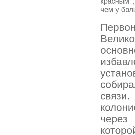
красным''
чем у бол
Перво
Велик
осно
избав
устан
собира
связ
колон
через
кото