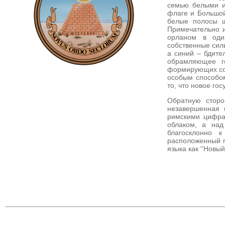
семью белыми и
флаге и Большой
белые полосы щ
Примечательно и
орланом в один
собственные силы
а синий – бдите
обрамляющее го
формирующих соз
особым способом
то, что новое го
Обратную сторо
незавершенная 
римскими цифрам
облаком, а над 
благосклонно к
расположенный по
языка как ''Новы