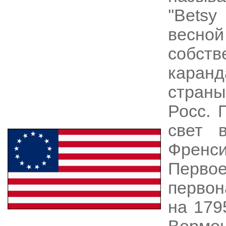
''Betsy
весно
собс
каран
страны
Росс. 
свет 
Френси
Перво
первон
на 179