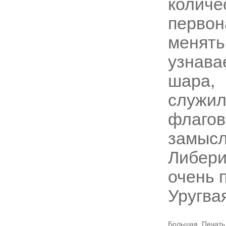
коли
перво
меня
узнава
шара,
служи
флаго
замыс
Либер
очень 
Уругва
Большая Печать