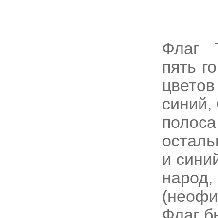
Флаг 
пять г
цветов
синий,
поло
осталь
и сини
наро
(неоф
Флаг б