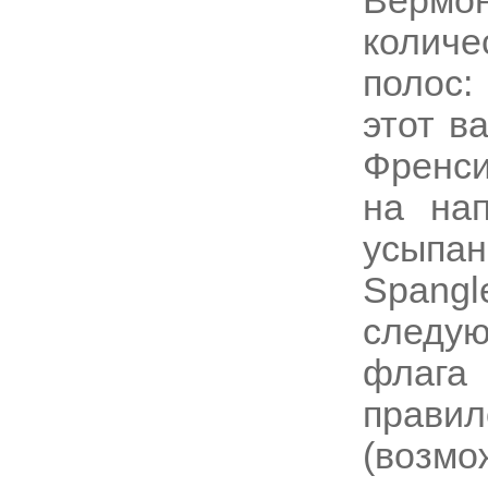
Верм
количе
полос:
этот в
Френси
на нап
усыпан
Spang
следу
флага
прав
(возмо