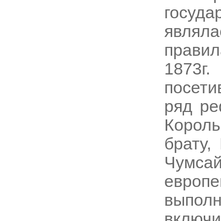
госуд
являл
правил
1873г
посети
ряд ре
Корол
брату,
Чумса
европ
выпол
включ