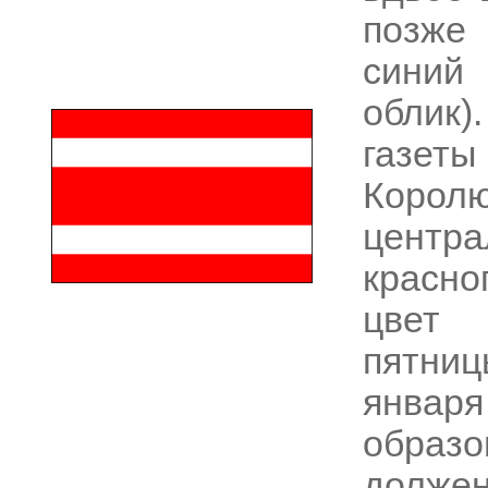
позже 
синий 
облик)
газеты
Корол
центр
красно
цвет 
пятниц
января
образ
долже