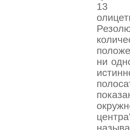
13 
олицет
Резо
количе
положе
ни одн
истин
поло
показа
окруж
центр
называ