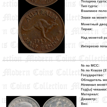
Толщина гурта
Тип гурта:
Взаимное поло
Знаки на монет
Монетный дво
Тираж:
Над монетой ра
Интересно поч
№ по MCC:
№ по Krause (37
Государство:
Обладатель мо
Номинал моне
Год(ы) чеканки
Материал:
Диаметр:
Вес: