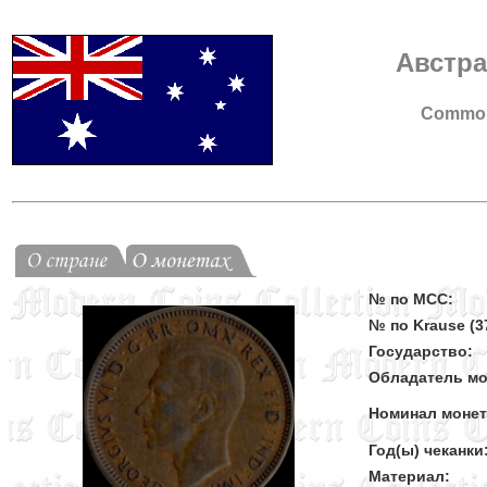
Австр
Commonw
№ по MCC:
№ по Krause (37
Государство:
Обладатель мо
Номинал моне
Год(ы) чеканки
Материал: