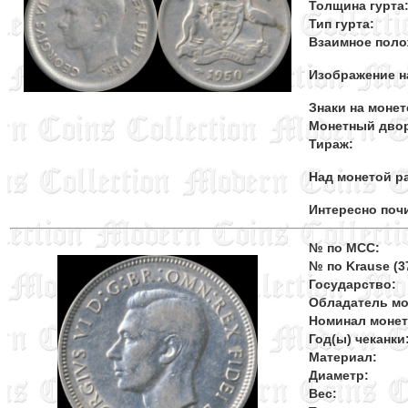
Толщина гурта
Тип гурта:
Взаимное поло
Изображение н
Знаки на монет
Монетный дво
Тираж:
Над монетой ра
Интересно поч
№ по MCC:
№ по Krause (37
Государство:
Обладатель мо
Номинал моне
Год(ы) чеканки
Материал:
Диаметр:
Вес: