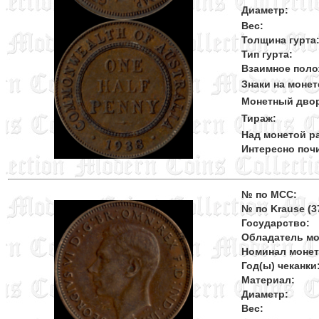
Диаметр:
Вес:
Толщина гурта
Тип гурта:
Взаимное поло
Знаки на монет
Монетный дво
Тираж:
Над монетой ра
Интересно поч
№ по MCC:
№ по Krause (37
Государство:
Обладатель мо
Номинал моне
Год(ы) чеканки
Материал:
Диаметр:
Вес: