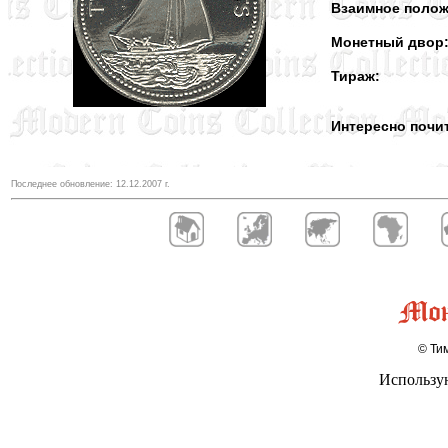
Взаимное полож
Монетный двор
Тираж:
Интересно почи
Последнее обновление:
12.12.2007
г.
© Тим
Использу