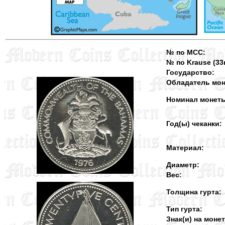
№ по MCC:
№ по Krause (33r
Государство:
Обладатель мон
Номинал монет
Год(ы) чеканки:
Материал:
Диаметр:
Вес:
Толщина гурта:
Тип гурта:
Знак(и) на монет