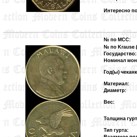
Интересно по
№ по MCC:
№ по Krause (3
Государство:
Номинал мон
Год(ы) чеканк
Материал:
Диаметр:
Вес:
Толщина гурт
Тип гурта:
Взаимное пол