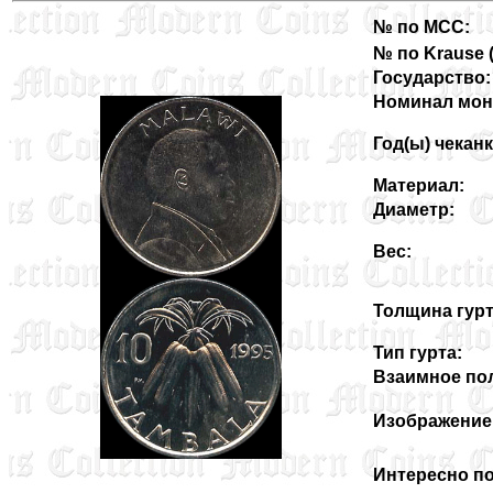
№ по MCC:
№ по Krause (3
Государство:
Номинал мон
Год(ы) чеканк
Материал:
Диаметр:
Вес:
Толщина гурт
Тип гурта:
Взаимное пол
Изображение 
Интересно по