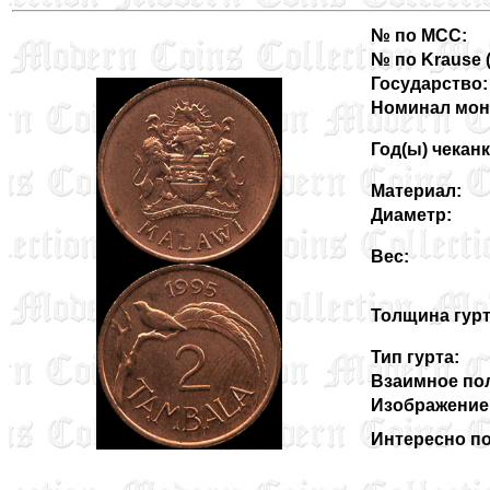
№ по MCC:
№ по Krause (3
Государство:
Номинал мон
Год(ы) чеканк
Материал:
Диаметр:
Вес:
Толщина гурт
Тип гурта:
Взаимное пол
Изображение 
Интересно по