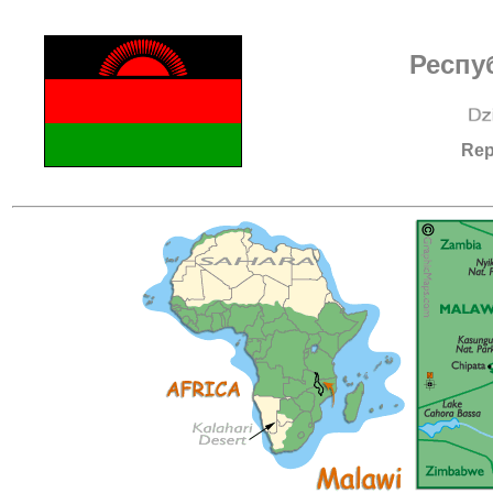
Респу
Rep