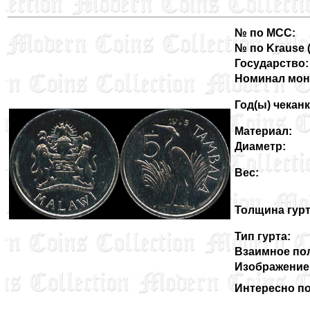
№ по MCC:
№ по Krause (3
Государство:
Номинал мон
Год(ы) чеканк
Материал:
Диаметр:
Вес:
Толщина гурт
Тип гурта:
Взаимное пол
Изображение 
Интересно по