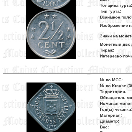
Толщина гурта
Тип гурта:
Взаимное поло
Изображение н
Знаки на монет
Монетный дво
Тираж:
Интересно поч
№ по MCC:
№ по Krause (39
Территория:
Обладатель мо
Номинал моне
Год(ы) чеканки
Материал:
Диаметр:
Вес: