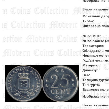
Изображение н
Знаки на монет
Монетный дво
Тираж:
Интересно поч
№ по MCC:
№ по Krause (39
Территория:
Обладатель мо
Номинал моне
Год(ы) чеканки
Материал:
Диаметр:
Вес:
Толщина гурта
Тип гурта:
Взаимное поло
Изображение н
Знаки на монет