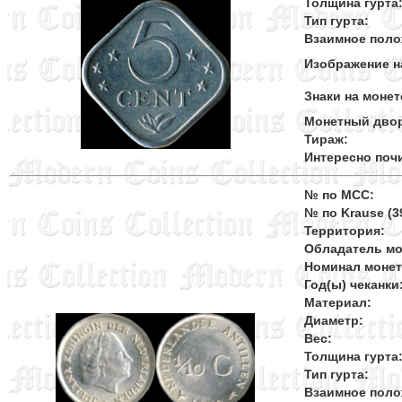
Толщина гурта
Тип гурта:
Взаимное поло
Изображение н
Знаки на монет
Монетный дво
Тираж:
Интересно поч
№ по MCC:
№ по Krause (39
Территория:
Обладатель мо
Номинал моне
Год(ы) чеканки
Материал:
Диаметр:
Вес:
Толщина гурта
Тип гурта:
Взаимное поло