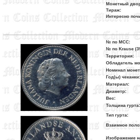
Монетный дво
Тираж:
Интересно поч
№ по MCC:
№ по Krause (39
Территория:
Обладатель мо
Номинал моне
Год(ы) чеканки
Материал:
Диаметр:
Вес:
Толщина гурта
Тип гурта:
Взаимное поло
Изображение н