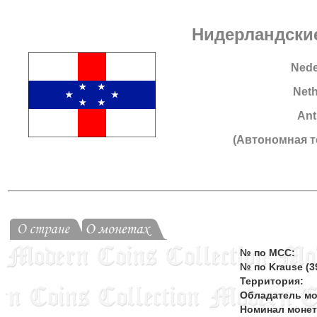
Нидерландски
Nede
Neth
Ant
(Автономная 
№ по MCC:
№ по Krause (39
Территория:
Обладатель мо
Номинал моне