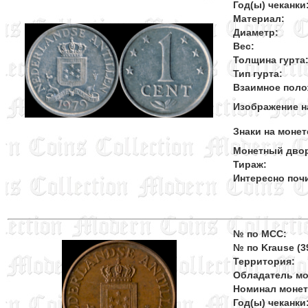
Год(ы) чеканки
Материал:
Диаметр:
Вес:
Толщина гурта
Тип гурта:
Взаимное поло
Изображение н
Знаки на монет
Монетный дво
Тираж:
Интересно поч
№ по MCC:
№ по Krause (39
Территория:
Обладатель мо
Номинал моне
Год(ы) чеканки