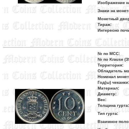
Изображение н
Знаки на монет
Монетный дво
Тираж:
Интересно поч
№ по MCC:
№ по Krause (39
Территория:
Обладатель мо
Номинал моне
Год(ы) чеканки
Материал:
Диаметр:
Вес:
Толщина гурта
Тип гурта:
Взаимное поло