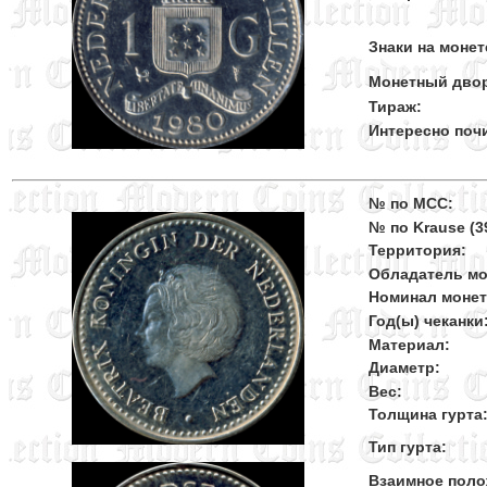
Знаки на монет
Монетный дво
Тираж:
Интересно поч
№ по MCC:
№ по Krause (39
Территория:
Обладатель мо
Номинал моне
Год(ы) чеканки
Материал:
Диаметр:
Вес:
Толщина гурта
Тип гурта:
Взаимное поло