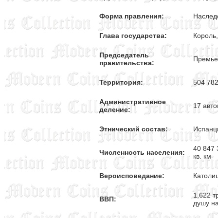
Форма правления:
Наслед
Глава государства:
Король,
Председатель
Премье
правительства:
Территория:
504 782
Административное
17 авто
деление:
Этнический состав:
Испанц
40 847 
Численность населения:
кв. км
Вероисповедание:
Католиц
1,622 т
ВВП:
душу н