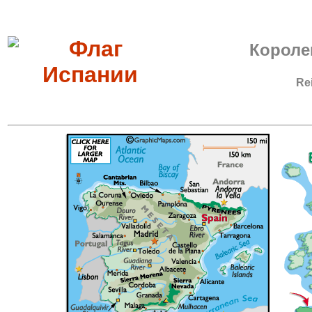
Короле
Re