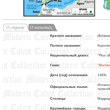
Краткое название:
Испани
Полное название:
Короле
Национальный девиз:
''Plus ult
Гимн:
''Marcha
Дата (год) основания:
1469г.
Испанск
Официальные языки:
галиси
Столица:
Мадри
Крупнейшие города:
Мадрид