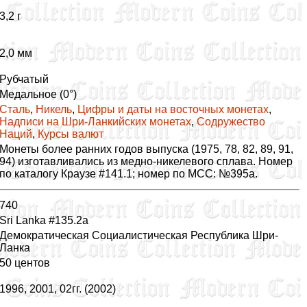
3,2 г
2,0 мм
Рубчатый
Медальное (0°)
Сталь
,
Никель
,
Цифры и даты на восточных монетах
,
Надписи на Шри-Ланкийских монетах
,
Содружество
Наций
,
Курсы валют
Монеты более ранних годов выпуска (1975, 78, 82, 89, 91,
94) изготавливались из медно-никелевого сплава. Номер
по каталогу Краузе #141.1; номер по МСС: №395a.
740
Sri Lanka #135.2a
Демократическая Социалистическая Республика Шри-
Ланка
50 центов
1996, 2001, 02гг. (2002)