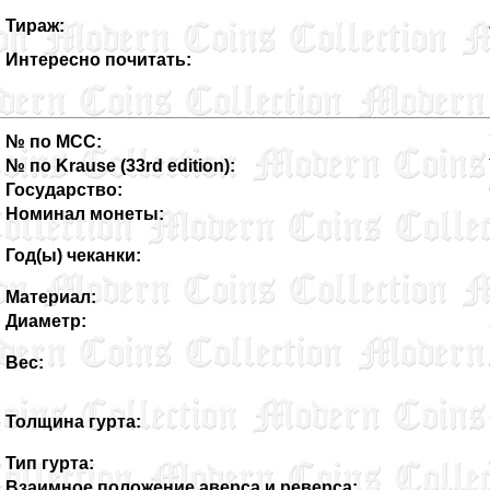
Тираж:
Интересно почитать:
№ по MCC:
№ по Krause (33rd edition):
Государство:
Номинал монеты:
Год(ы) чеканки:
Материал:
Диаметр:
Вес:
Толщина гурта:
Тип гурта:
Взаимное положение аверса и реверса: