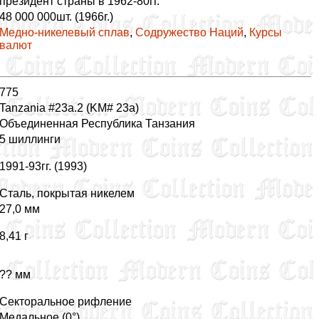
президент страны в 1962-80гг.
48 000 000шт. (1966г.)
Медно-никелевый сплав
,
Содружество Наций
,
Курсы
валют
775
Tanzania #23a.2 (KM# 23a)
Объединенная Республика Танзания
5 шиллинги
1991-93гг. (1993)
Сталь, покрытая никелем
27,0 мм
8,41 г
?? мм
Секторальное рифление
Мeдальное (0°)