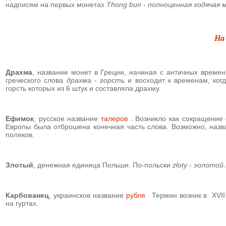
надписям на первых монетах
Thong bun
-
полноценная ходячая 
На
Драхма
,
название монет в Греции, начиная с античных времен
греческого слова
драхма
-
горсть
и восходит к временам, ког
горсть которых из 6 штук и составляла драхму.
Ефимок
, русское название
талеров
. Возникло как сокращение
Европы была отброшена конечная часть слова. Возможно, назв
поляков.
Злотый
,
денежная единица Польши. По-польски
zloty
-
золотой
.
Карбованец
,
украинское название
рубля
. Термин возник в XVII
на гуртах.