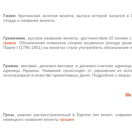
Гинея
, британская золотая монета, выпуск которой начался в
откуда и название монеты.
Гривенник
, русское название монеты, достоинством 10 копеек 
гривне
. Обозначение номинала словом
гривенник
(иногда
грив
Павле I (1796-1801) на монетах стали употреблять обозначение
Гривна
, весовая, денежно-весовая и денежно-счетная единиц
единицы Украины. Название происходит от украшения из зол
использовали в качестве примитивных денег. Подробнее о мерах
На
Грош
,
широко распространенный в Европе тип монет, совреме
немецкого названия монеты
грошен
.