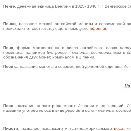
Пенгe
,
денежная единица Венгрии в 1025- 1946 г .г. Венгерское 
Пенни
, название мелкой английской монеты и современной ра
происходит от соответствующего немецкого
пфенниг
.
Пенс
, форма множественного числа английского слова
penn
номинала, например
two pence
-
монета, достоинством в д
обозначения двух монет, номиналом в 1 пенни.
Песета
,
название монеты и современной денежной единицы Исп
На
Песо
, название целого ряда монет Испании и ее колоний. И
название употреблялось в виде
peso de a ocho
-
монета, достои
Пиастр
, название испанского и латиноамериканского
песо
, к