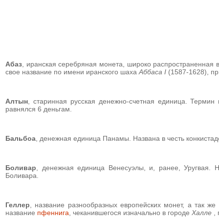
Абаз
, иранская серебряная монета, широко распространенная в 
свое название по имени иранского шаха
Аббаса I
(1587-1628), п
Алтын
, старинная русская денежно-счетная единица. Термин
равнялся 6 деньгам.
Бальбоа
, денежная единица Панамы. Названа в честь конкистад
Боливар
, денежная единица Венесуэлы, и, ранее, Уругвая. 
Боливара.
Геллер
, название разнообразных европейских монет, а так 
название
пфеннига
, чеканившегося изначально в городе
Халле
,