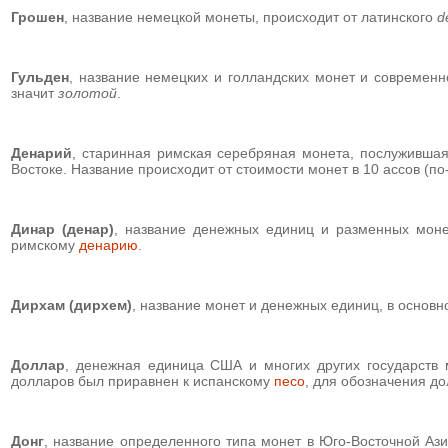
Грошен
, название немецкой монеты, происходит от латинского
d
Гульден
, название немецких и голландских монет и совреме
значит
золотой
.
Денарий
, старинная римская серебряная монета, послуживша
Востоке. Название происходит от стоимости монет в 10 ассов (п
Динар (денар)
, название денежных единиц и разменных монет
римскому
денарию
.
Дирхам (дирхем)
,
название монет и денежных единиц, в основно
Доллар
, денежная единица США и многих других государств
долларов был приравнен к испанскому
песо
, для обозначения до
Донг
,
название определенного типа монет в Юго-Восточной Ази