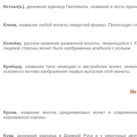
Кетсал(ь)
,
денежная единица Гватемалы, названая в честь одно
Клипа
,
название любой монеты некруглой формы. Происходит о
Копейка
, р
усское название разменной монеты, чеканящейся с X
лицевой стороны монет было изображение
всадника с копьем
.
Крейцер
, название типа немецких и австрийских монет, чекан
основного мотива изображения первых выпусков этой монеты.
На
Крона
, название многих средневековых монет и современн
королевской короны
.
Куна
, денежная единица в Древней Руси и у некоторых дру