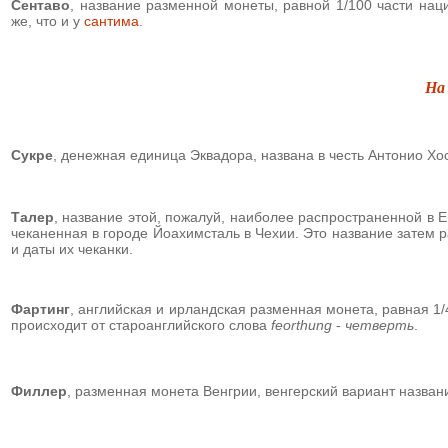
Сентаво
, название разменной монеты, равной 1/100 части нац
же, что и у
сантима
.
На
Сукре
, денежная единица Эквадора, названа в честь Антонио Хо
Талер
, название этой, пожалуй, наиболее распространенной в 
чеканенная в городе Йоахимсталь в Чехии. Это название затем р
и даты их чеканки.
Фартинг
, английская и ирландская разменная монета, равная 1
происходит от староанглийского слова
feorthung
-
четверть
.
Филлер
, разменная монета Венгрии, венгерский вариант назва