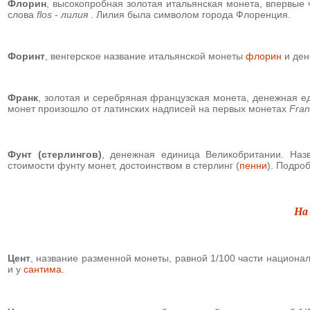
Флорин
, высокопробная золотая итальянская монета, впервые 
слова
flos
-
лилия
. Лилия была символом города Флоренция.
Форинт
, венгерское название итальянской монеты
флорин
и ден
Франк
, золотая и серебряная французская монета, денежная е
монет произошло от латинских надписей на первых монетах
Fra
Фунт (стерлингов)
, денежная единица Великобритании. Наз
стоимости фунту монет, достоинством в стерлинг (
пенни
). Подро
На
Цент
, название разменной монеты, равной 1/100 части национ
и у
сантима
.