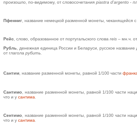
произошло, по-видимому, от словосочетания
piastra d'argento
-
п
Пфенниг
, название немецкой разменной монеты, чеканящейся с 
Рейс
, слово, образованное от португальского слова
reis
– мн.ч. о
Рубль
, денежная единица России и Беларуси, русское название 
от глагола
рубить
.
Сантим
, название разменной монеты, равной 1/100 части
франк
Сантимо
, название разменной монеты, равной 1/100 части нац
что и у
сантима
.
Сентимо
, название разменной монеты, равной 1/100 части нац
что и у
сантима
.