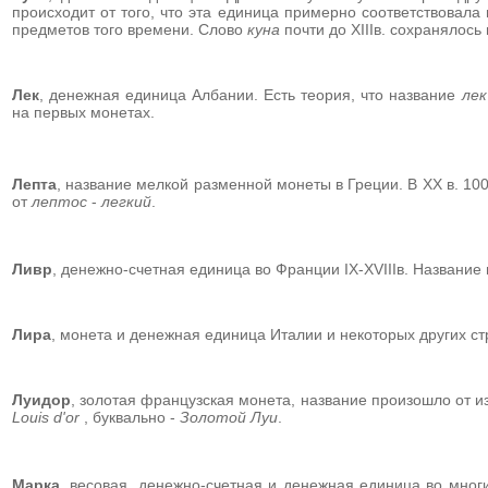
происходит от того, что эта единица примерно соответствовала
предметов того времени. Слово
куна
почти до XIIIв. сохранялось
Лек
, денежная единица Албании. Есть теория, что название
ле
на первых монетах.
Лепта
,
название мелкой разменной монеты в Греции.
В XX в.
100
от
лептос
-
легкий
.
Ливр
,
денежно-счетная единица во Франции IX-XVIIIв. Название 
Лира
,
монета и денежная единица Италии и некоторых других ст
Луидор
,
золотая французская монета, название произошло от и
Louis d'or
, буквально -
Золотой Луи
.
Марка
, весовая, денежно-счетная и денежная единица во мно