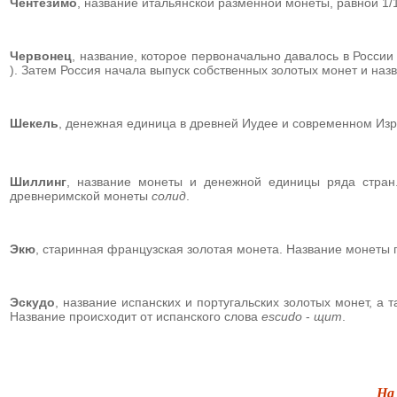
Чентезимо
, название итальянской разменной монеты, равной 1
Червонец
, название, которое первоначально давалось в Росс
). Затем Россия начала выпуск собственных золотых монет и на
Шекель
, денежная единица в древней Иудее и современном Изр
Шиллинг
, название монеты и денежной единицы ряда стран.
древнеримской монеты
солид
.
Экю
, старинная французская золотая монета. Название монеты 
Эскудо
, название испанских и португальских золотых монет, а
Название происходит от испанского слова
escudo
-
щит
.
На